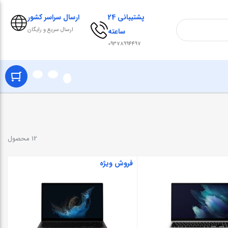
پشتیبانی 24
ارسال سراسر کشور
ارسال سریع و رایگان
ساعته
09378994497
12 محصول
فروش ویژه