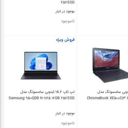
256SSD
موجود در انبار
ناموجود
فروش ویژه
بستن
اپ 11 اینچی سامسونگ مدل
لپ تاپ 15.6 اینچی سامسونگ مدل
Samsung 950QDB I7-1165 16GB 256SSD
ChromeBook XE500C13 C
موجود در انبار
ناموجود