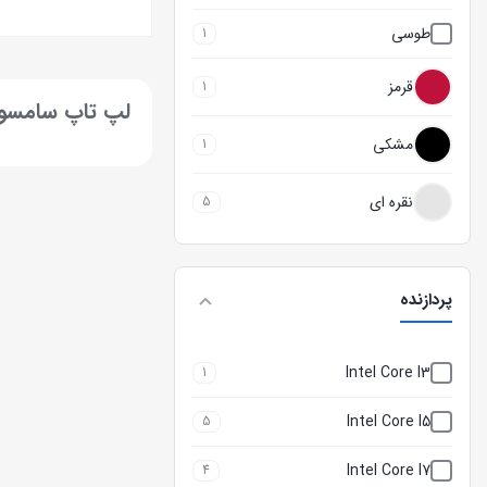
طوسی
1
بستن
قرمز
1
لپ تاپ سامسو
مشکی
1
نقره ای
5
پردازنده
Intel Core I3
1
Intel Core I5
5
Intel Core I7
4