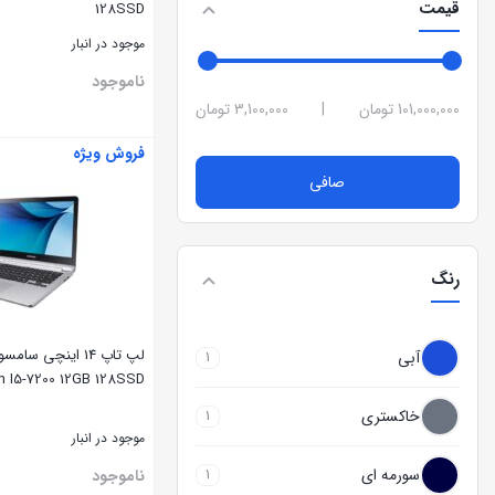
قیمت
128SSD
موجود در انبار
ناموجود
101,000,000 تومان
|
3,100,000 تومان
فروش ویژه
بستن
صافی
رنگ
آبی
1
 I5-7200 12GB 128SSD
خاکستری
1
موجود در انبار
سورمه ای
1
ناموجود