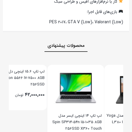
کار با نرم‌افزارهای آفیس و طراحی سبک
بازی‌های قابل اجرا:
PES 2017، GTA V (Low)، Valorant (Low)
محصولات پیشنهادی
 8GB
SSD
,۰۰۰
,۰۰۰
 اینچی لنوو مدل Yoga
لپ تاپ 14 اینچی ایسر مدل
لپ تاپ 15.6 اینچی دل مدل
Inspiron 5566 I7-7500 8GB
Spin SP314-54n I5-1035 8GB
256SSD
256SSD X360 Touch