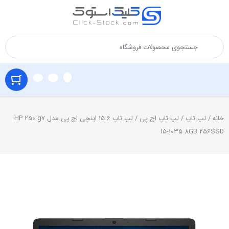
خانه
/
لپ تاپ
/
لپ تاپ اچ پی
/ لپ تاپ 15.6 اینچی اچ پی مدل HP 250 g7
I5-1035 8GB 256SSD