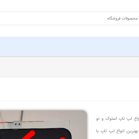
 زمینه فروش انواع لپ تاپ استوک و نو
هترین انواع لپ تاپ با