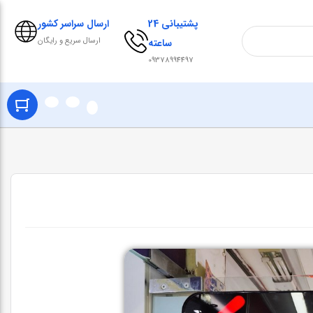
پشتیبانی 24
ارسال سراسر کشور
ارسال سریع و رایگان
ساعته
09378994497