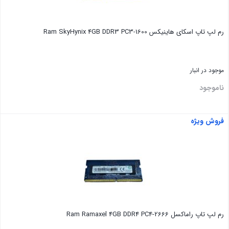
رم لپ تاپ اسکای هاینیکس Ram SkyHynix 4GB DDR3 PC3-1600
موجود در انبار
ناموجود
فروش ویژه
بستن
رم لپ تاپ راماکسل Ram Ramaxel 4GB DDR4 PC4-2666