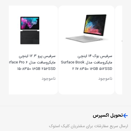
16GB
x360
نامو
سرفیس بوک 14 اینچی
سرفیس پرو 12.3 اینچی
مایکروسافت مدل Surface Book
مایکروسافت مدل Surface Pro 6
I5-8350 16GB 256SSD
2 I7-8350 16GB 512SSD
GTX1050 2G
ناموجود
ناموجود
تحویل اکسپرس
ارسال سریع سفارشات برای مشتریان کلیک استوک