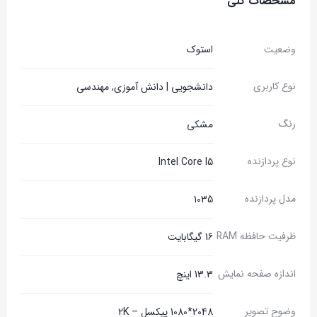
مشخصات کلی
وضعیت
استوک
نوع کاربری
دانشجویی | دانش آموزی, مهندسی
رنگ
مشکی
نوع پردازنده
Intel Core I5
مدل پردازنده
1035
ظرفیت حافظه RAM
16 گیگابایت
اندازه صفحه نمایش
13.3 اینچ
وضوح تصویر
2048*1080 پیکسل – 2K