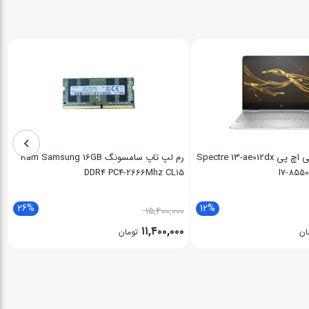
لپ تاپ 13 اینچی اچ پی Spectre 13-ae012dx
رم لپ تاپ سامسونگ Ram Samsung 16GB
DDR4 PC4-2666Mhz CL15
I7-855
26%
12%
۱۵,۴۰۰,۰۰۰
۱۱,۴۰۰,۰۰۰
ان
تومان