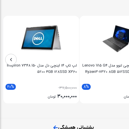
لپ تاپ 15.6 اینچی لنوو مدل Lenovo V15 G4
لپ تاپ 14 اینچی دل مدل Inspiron 7348 I5-
5200 4GB 128SSD X360
Ryzen3-7320 8GB 512SS
20%
8%
۳۷,۵۰۰,۰۰۰
۳۰,۰۰۰,۰۰۰
مان
تومان
پشتیبانی همیشگی