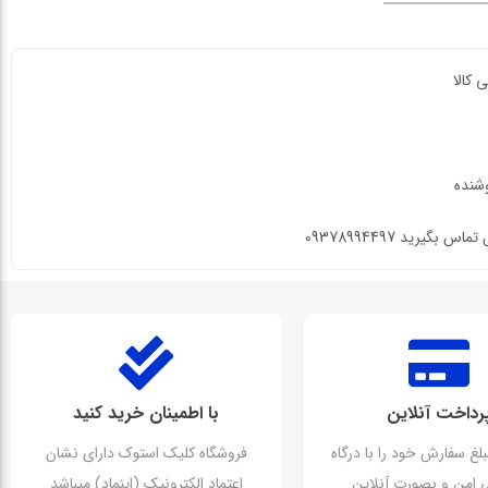
 کالا
وشنده
گیرید 09378994497
رداخت آنلاین
با اطمینان خرید کنید
بلغ سفارش خود را با درگاه
فروشگاه کلیک استوک دارای نشان
تی امن و بصورت آنلاین
اعتماد الکترونیک (اینماد) میباشد