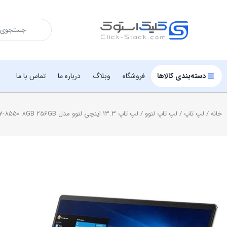
دسته‌بندی کالاها
فروشگاه
وبلاگ
درباره ما
تماس با ما
خانه
/
لپ تاپ
/
لپ تاپ لنوو
/ لپ تاپ 13.3 اینچی لنوو مدل Ideapad 720s-13IKB I7-8550 8GB 256GB