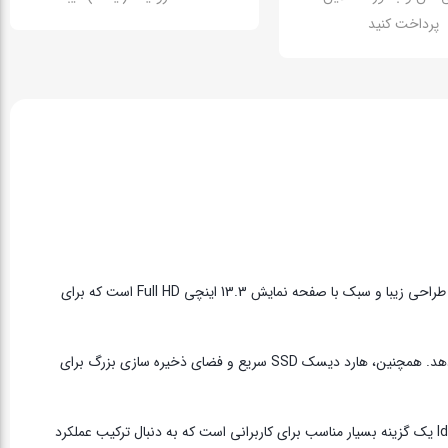
پرداخت کنید
لپ تاپ Ideapad 720s-13IKB از شرکت Lenovo یک انتخاب عالی برای کاربرانی است که به دنبال یک لپ تاپ قدرتمند و قابل حمل هستند. این لپ تاپ دارای طراحی زیبا و سبک با صفحه نمایش 13.3 اینچی Full HD است که برای
Ideapad 720s-13IKB دارای پردازنده Intel Core i5 یا i7 و حافظه رم DDR4 با ظرفیت بالا است که اجرای برنامه‌ها و گرافیک‌های دلخواه را به خوبی انجام می‌دهد. همچنین، هارد دیسک SSD سریع و فضای ذخیره سازی بزرگ برای
این لپ تاپ همچنین دارای باتری ماندگار، وزن سبک و پورت‌های متنوع است که اتصال به دستگاه‌های خارجی را آسان می‌کند. به طور کلی، Ideapad 720s-13IKB یک گزینه بسیار مناسب برای کاربرانی است که به دنبال ترکیب عملکرد