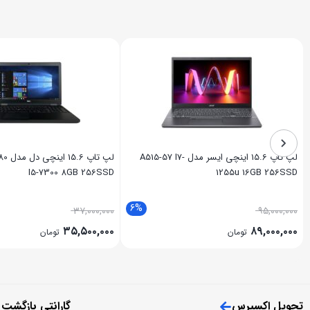
لپ تاپ 15.6 اینچی ایسر مدل A515-57 I7-
لپ تاپ
I5-7300 8GB 256SSD
1255u 16GB 256SSD
6%
۳۷,۰۰۰,۰۰۰
۹۵,۰۰۰,۰۰۰
۳۵,۵۰۰,۰۰۰
۸۹,۰۰۰,۰۰۰
تومان
تومان
تحویل اکسپرس
گارانتی بازگشت