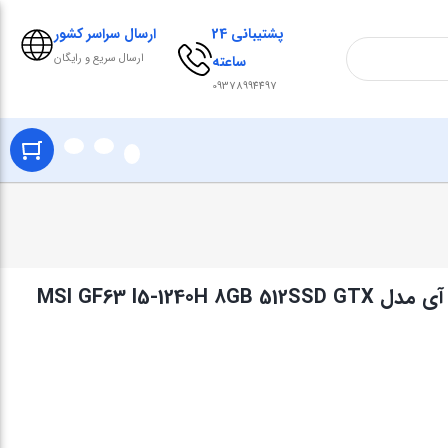
پشتیبانی 24
ارسال سراسر کشور
ارسال سریع و رایگان
ساعته
09378994497
لپ تاپ 15.6 اینچی ام اس آی مدل MSI GF63 I5-1240H 8GB 512SSD GTX