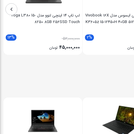
لپ تاپ 16 اینچی ایسوس مدل Vivobook 16X
لپ تاپ 14 اینچی لنوو مدل Yoga L380 I5-
8250 8GB 256SSD Touch
K3605z I5-12450H 40GB 5
13%
2%
۵۲,۰۰۰,۰۰۰
۴۵,۰۰۰,۰۰۰
مان
تومان