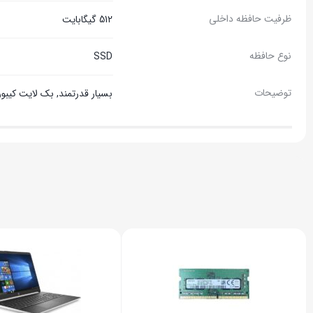
ظرفیت حافظه داخلی
512 گیگابایت
نوع حافظه
SSD
توضیحات
بسیار قدرتمند, بک لایت کیبورد, صفحه نمایش IPS, مخصوص گی