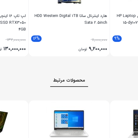
لپ تاپ 15.6 اینچی اچ پی مدل HP Laptop
هارد اینترنال ساتا HDD Western Digital 1TB
12SSD RTX3050
Sata 2.5inch
15-dy10
4GB
16%
9%
۱۳۲,۰۰۰,۰۰۰
۱۱,۰۰۰,۰۰۰
۱۳۰,۰۰۰,۰۰۰
۹,۲۰۰,۰۰۰
تومان
تو
محصولات مرتبط