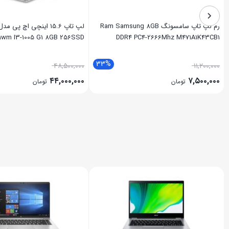
رم لپ تاپ سامسونگ Ram Samsung 8GB
71wm I3-1005 G1 8GB 256SSD
DDR4 PC4-2666Mhz M471A1K43CB1
33%
۴۸,۵۰۰,۰۰۰
۱۱,۲۰۰,۰۰۰
۴۴,۰۰۰,۰۰۰
۷,۵۰۰,۰۰۰
تومان
تومان