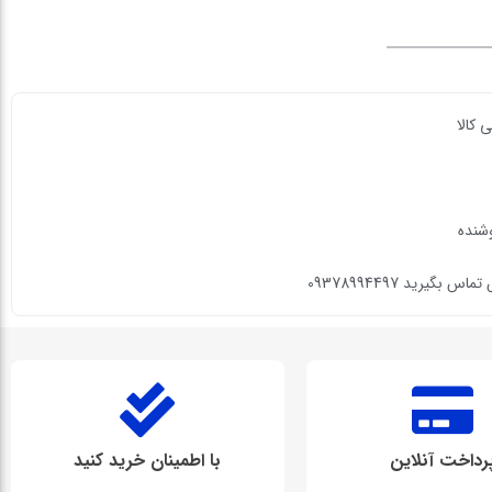
 کالا
وشنده
گیرید 09378994497
رداخت آنلاین
با اطمینان خرید کنید