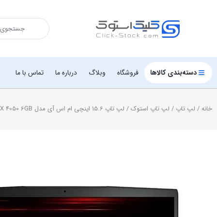
دسته‌بندی کالاها
فروشگاه
وبلاگ
درباره ما
تماس با ما
خانه
/
لپ تاپ
/
لپ تاپ استوک
/ لپ تاپ 15.6 اینچی ام اس آی مدل MSI GF63 I5-1240H 8GB 512SSD GTX 4050 6GB