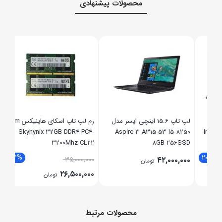
محصولات پیشنهادی
 8GB
SSD
,۰۰۰
,۰۰۰
لپ تاپ 15.6 اینچی ایسر مدل
رم لپ تاپ اسکای هاینیکس Ram
Skyhynix 32GB DDR4 PC4-
Aspire 3 A315-53 I5-8250
I
3200Mhz CL22
8GB 256SSD
24%
2
۳۵,۰۰۰,۰۰۰
۴۲,۰۰۰,۰۰۰
تومان
۲۶,۵۰۰,۰۰۰
تومان
محصولات مرتبط