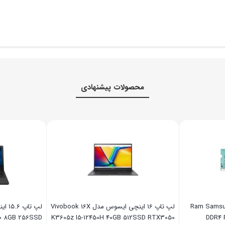
محصولات پیشنهادی
ونگ Ram Samsung 8GB
لپ تاپ 16 اینچی ایسوس مدل Vivobook 16X
00 8GB 256SSD
K3605z I5-12450H 40GB 512SSD RTX3050
DDR4 