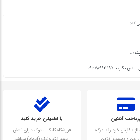
 کالا
وشنده
گیرید 09378994497
رداخت آنلاین
با اطمینان خرید کنید
بلغ سفارش خود را با درگاه
فروشگاه کلیک استوک دارای نشان
تی امن و بصورت آنلاین
اعتماد الکترونیک (اینماد) میباشد