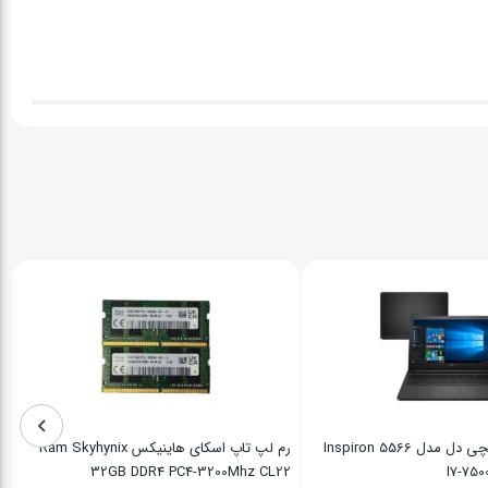
لپ تاپ 15.6 اینچی دل مدل Inspiron 5566
رم لپ تاپ اسکای هاینیکس Ram Skyhynix
32GB DDR4 PC4-3200Mhz CL22
I7-75