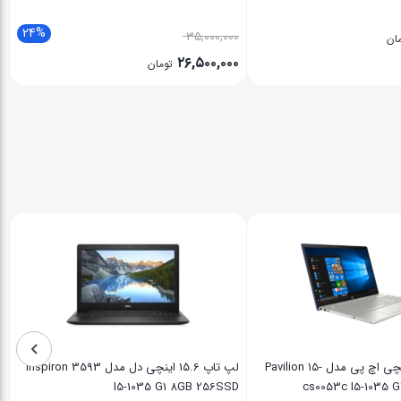
24%
۳۵,۰۰۰,۰۰۰
ان
۲۶,۵۰۰,۰۰۰
تومان
لپ تاپ 15.6 اینچی اچ پی مدل Pavilion 15-
لپ تاپ 15.6 اینچی دل مدل inspiron 3593
I5-1035 G1 8GB 256SSD
cs0053c I5-1035 