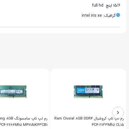
15/6 اینچ full hd
گرافیک: intel iris xe
رم لپ تاپ کروشیال Ram Crusial 8GB DDR4
رم لپ تاپ سامس
PC4-2666Mhz M471A1K43CB1
PC4-2133Mhz CL15