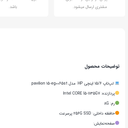
مشتری ارسال میشود.
باشد.
توضیحات محصول
لپ‌تاپ 15/6 اینچی HP مدل pavilion 15-eg0065st
پردازنده: Intel CORE I5-1135G7
رم: 8G
حافظه داخلی: 256G SSD پرسرعت
صفحه‌نمایش: