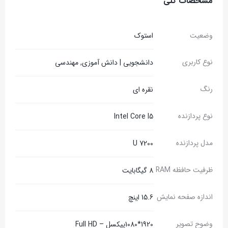
مشخصات کلی
وضعیت
استوک
نوع کاربری
دانشجویی | دانش آموزی, مهندسی
رنگ
نقره ای
نوع پردازنده
Intel Core I5
مدل پردازنده
7200 U
ظرفیت حافظه RAM
8 گیگابایت
اندازه صفحه نمایش
15.6 اینچ
وضوح تصویر
1920*1080پیکسل – Full HD