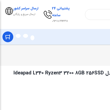
پشتیبانی 24
ارسال سراسر کشور
ارسال سریع و رایگان
ساعته
09378994497
لپ تاپ 15.6 اینچی لنوو مدل Ideapad L340 Ryzen3 3200 8GB 256SSD