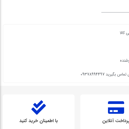
 کالا
وشنده
گیرید 09378994497
رداخت آنلاین
با اطمینان خرید کنید