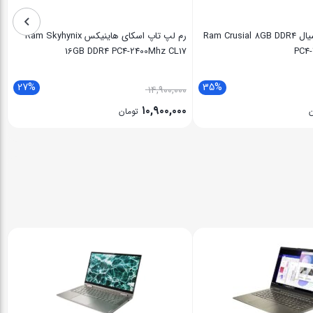
رم لپ تاپ کروشیال Ram Crusial 8GB DDR4
رم لپ تاپ اسکای هاینیکس Ram Skyhynix
16GB DDR4 PC4-2400Mhz CL17
PC4
27%
35%
۱۴,۹۰۰,۰۰۰
۱۰,۹۰۰,۰۰۰
ن
تومان