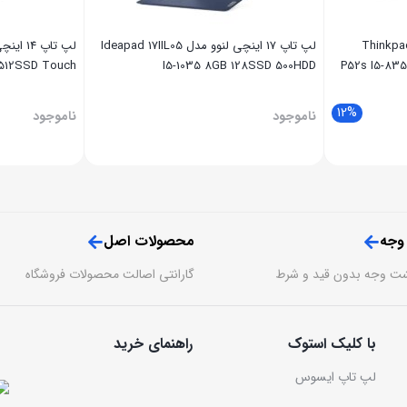
اپ 15.6 اینچی لنوو مدل Thinkpad
لپ تاپ 17 اینچی لنوو مدل Ideapad 17IIL05
 512SSD Touch
I5-1035 8GB 128SSD 500HDD
P52s I5-83
12%
ناموجود
ناموجود
 وجه
محصولات اصل
گارانتی اصالت محصولات فروشگاه
با کلیک استوک
راهنمای خرید
لپ تاپ ایسوس