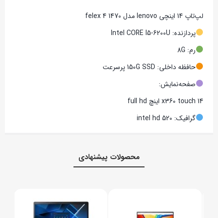
لپ‌تاپ 14 اینچی lenovo مدل felex 4 1470
پردازنده: Intel CORE I5-6200U
رم: 8G
حافظه داخلی: 150G SSD پرسرعت
صفحه‌نمایش:
14 x360 touch اینچ full hd
گرافیک: intel hd 520
محصولات پیشنهادی
7320