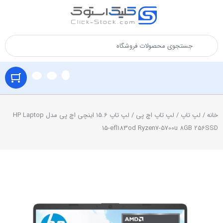
خانه
/
لپ تاپ
/
لپ تاپ اچ پی
/ لپ تاپ 15.6 اینچی اچ پی مدل HP Laptop
15-efl183od Ryzen7-5700u 8GB 256SSD