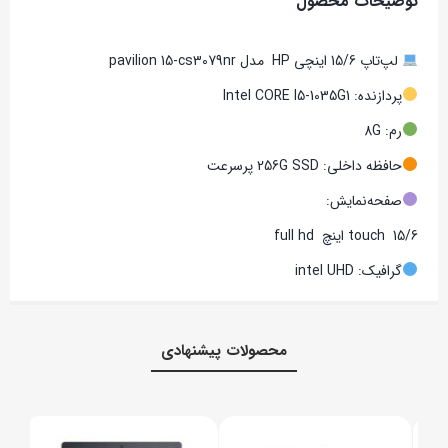
توضیحات محصول
لپ‌تاپ 15/6 اینچی HP مدل pavilion 15-cs3079nr
پردازنده: Intel CORE I5-1035G1
رم: 8G
حافظه داخلی: 256G SSD پرسرعت
صفحه‌نمایش:
touch 15/6 اینچ full hd
گرافیک: intel UHD
محصولات پیشنهادی