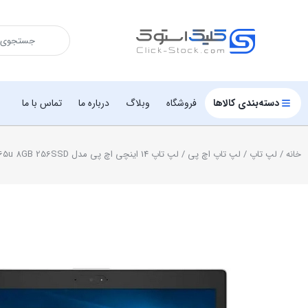
دسته‌بندی کالاها
فروشگاه
وبلاگ
درباره ما
تماس با ما
خانه
/
لپ تاپ
/
لپ تاپ اچ پی
/ لپ تاپ 14 اینچی اچ پی مدل Probook 640 G5 I5-8265u 8GB 256SSD