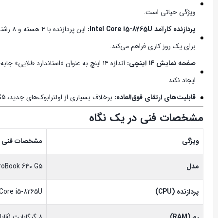
ویژگی حیاتی است.
پردازنده کارآمد Intel Core i5-8265U:
این پ
برای یک روز کاری فراهم می‌کند.
صفحه نمایش ۱۴ اینچی:
اندازه ۱۴ اینچ به عنوان «استاندارد طل
ایجاد نکند.
قابلیت‌های ارتقای فوق‌العاده:
برخلاف بسیاری از اولترابوک‌های جدید، ProBook 640 G5 به شما اجازه می‌دهد رم و هارد دستگاه را به‌راحتی ارتقا دهید؛ بنابراین این دستگاه می‌تواند سال‌ها با نیازهای کاری شما رشد کند.
مشخصات فنی در یک نگاه
ویژگی
مشخصات فنی
مدل
roBook 640 G5
پردازنده (CPU)
 Core i5-8265U
رم (RAM)
۸ گیگابایت (قابل ارتقا)