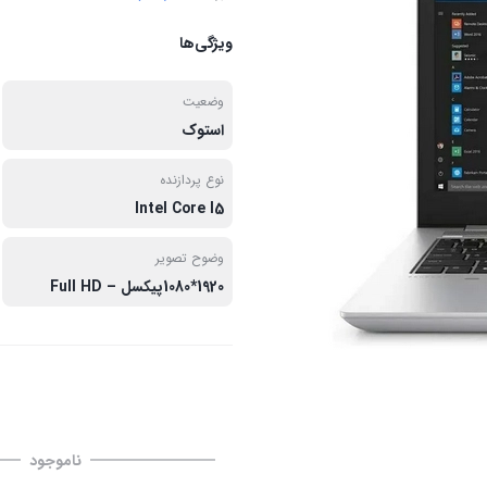
ویژگی‌ها
وضعیت
استوک
نوع پردازنده
Intel Core I5
وضوح تصویر
1920*1080پیکسل – Full HD
ناموجود