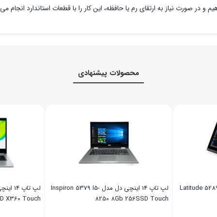
و در صورت نیاز به ارتقای رم یا حافظه، این کار را با قطعات استاندارد انجام می‌
محصولات پیشنهادی
اینچی دل مدل Latitude 5289 I5-
لپ تاپ 14 اینچی دل مدل Inspiron 5379 I5-
SD X360 Touch
8250 8Gb 256SSD Touch