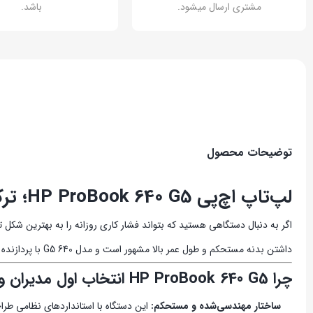
مشتری ارسال میشود.
باشد.
توضیحات محصول
لپ‌تاپ اچ‌پی HP ProBook 640 G5؛ ترکیب ایده‌آلِ دوام، امنیت و کارایی
اگر به دنبال دستگاهی هستید که بتواند فشار کاری روزانه را به بهترین شک
داشتن بدنه مستحکم و طول عمر بالا مشهور است و مدل 640 G5 با پردازنده نسل هشتم اینتل، تعادلی عالی میان «سرعت پردازشی» و «پایداری» ایجاد کرده است.
چرا HP ProBook 640 G5 انتخاب اول مدیران و کارمندان است؟
ساختار مهندسی‌شده و مستحکم:
این دستگاه با استانداردهای نظامی طرا