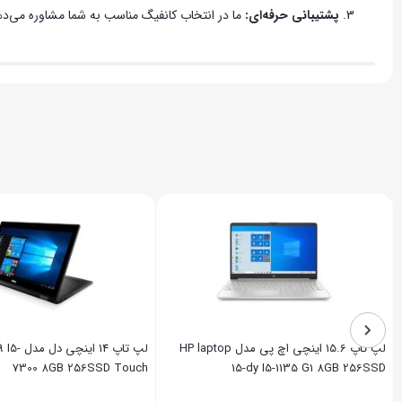
پشتیبانی حرفه‌ای:
ما در انتخاب کانفیگ مناسب به شما مشاوره می‌دهیم 
لپ تاپ 15.6 اینچی اچ پی مدل HP laptop
لپ تاپ 14 
7300 8GB 256SSD Touch
15-dy I5-1135 G1 8GB 256SSD