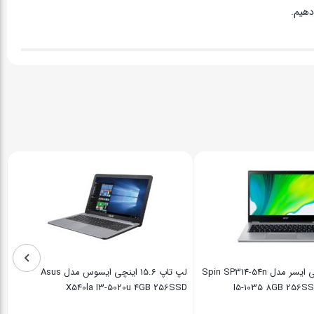
دهیم.
لپ تاپ 14 اینچی ایسر مدل Spin SP314-54n
لپ تاپ 15.6 اینچی ایسوس مدل Asus
X540la I3-5020u 4GB 256SSD
I5-1035 8GB 256S