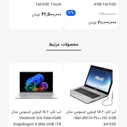
256SSD Touch
۴۲,۵۰۰,۰۰۰
تومان
محصولات مرتبط
لپ تاپ 15.6 اینچی ایسوس مدل
565u
Tuf A15 FA507 Ryzen7-6800H
 2GB
8GB 512SSD RTX3050 4GB
ناموجود
نامو
مدل
لپ تاپ 15.6 اینچی ایسوس مدل
Vivobook S15 S5507QAD
Snapdragon X Elite 16GB 1TB