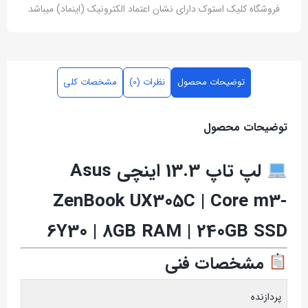
فروشگاه کلیک استوک دارای نشان اعتماد الکترونیک (اینماد) میباشد
توضیحات محصول
نظرات (0)
مشخصات کلی
توضیحات محصول
لپ تاپ 13.3 اینچی Asus
ZenBook UX305C | Core m3-
6Y30 | 8GB RAM | 240GB SSD
مشخصات فنی
پردازنده