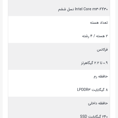
Intel Core m3-6Y30 نسل ششم
تعداد هسته
2 هسته / 4 رشته
فرکانس
0.9 تا 2.2 گیگاهرتز
حافظه رم
8 گیگابایت LPDDR3
حافظه داخلی
240 گیگابایت SSD