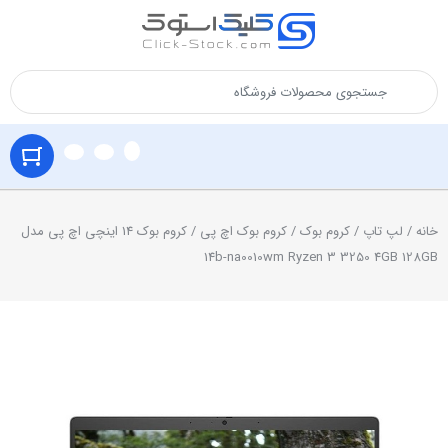
خانه
/
لپ تاپ
/
کروم بوک
/
کروم بوک اچ پی
/ کروم بوک 14 اینچی اچ پی مدل
14b-na0010wm Ryzen 3 3250 4GB 128GB