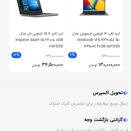
SSD
,۰۰۰
مدل
لپ تاپ 16 اینچی ایسوس مدل
لپ تاپ 15.6 اینچی دل مدل
Inspiron 5559 I5-6200u 8GB
Vivobook 16X K3605z I5-
256SSD
12450H 40GB 512SSD
RTX3050 4GB
12%
2%
2
۳۹,۰۰۰,۰۰۰
۱۳۲,۰۰۰,۰۰۰
۳۴,۵۰۰,۰۰۰
۱۳۰,۰۰۰,۰۰۰
تومان
تومان
تحویل اکسپرس
ارسال سریع سفارشات برای مشتریان کلیک استوک
گارانتی بازگشت وجه
7 روز گارانتی بازگشت وجه بدون قید و شرط