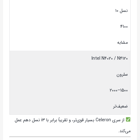
نسل ۱۰
4100
مشابه
Intel N4020 / N4120
سلرون
1500–2000
ضعیف‌تر
از سری Celeron بسیار قوی‌تر، و تقریباً برابر با i3 نسل دهم عمل
می‌کند.