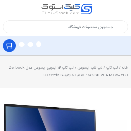
خانه
/
لپ تاپ
/
لپ تاپ ایسوس
/ لپ تاپ 14 اینچی ایسوس مدل Zenbook
UX433fn I7-8565u 8GB 256SSD VGA MX150 2GB