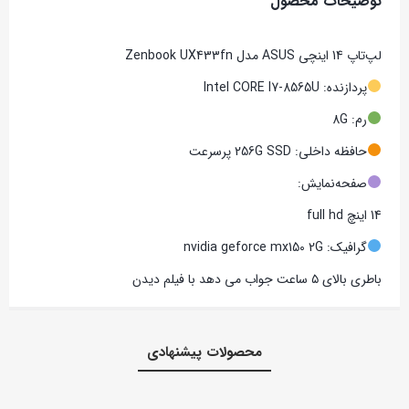
توضیحات محصول
لپ‌تاپ 14 اینچی ASUS مدل Zenbook UX433fn
پردازنده: Intel CORE I7-8565U
رم: 8G
حافظه داخلی: 256G SSD پرسرعت
صفحه‌نمایش:
14 اینچ full hd
گرافیک: nvidia geforce mx150 2G
باطری بالای ۵ ساعت جواب می دهد با فیلم دیدن
محصولات پیشنهادی