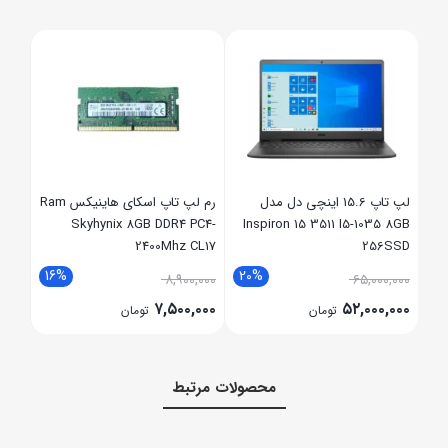
 8GB
ouch
,۰۰۰
,۰۰۰
لپ تاپ 15.6 اینچی دل مدل
رم لپ تاپ اسکای هاینیکس Ram
Skyhynix 8GB DDR4 PC4-
Inspiron 15 3511 I5-1035 8GB
2400Mhz CL17
256SSD
16%
20%
1
۸,۹۰۰,۰۰۰
۶۵,۰۰۰,۰۰۰
۷,۵۰۰,۰۰۰
۵۲,۰۰۰,۰۰۰
تومان
تومان
محصولات مرتبط