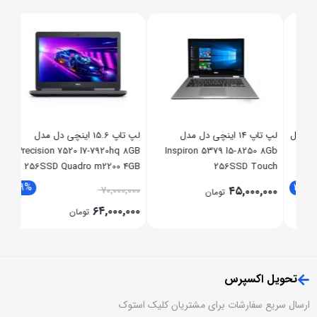
 4GB
X360
,۰۰۰
,۰۰۰
 مدل
لپ تاپ 14 اینچی دل مدل
لپ تاپ 15.6 اینچی دل مدل
Precision 7520 I7-7920hq 8GB
Inspiron 5379 I5-8250 8Gb
256SSD Quadro m2200 4GB
256SSD Touch
9%
2
۷۰,۰۰۰,۰۰۰
۴۵,۰۰۰,۰۰۰
تومان
۶۴,۰۰۰,۰۰۰
تومان
تحویل اکسپرس
ارسال سریع سفارشات برای مشتریان کلیک استوک