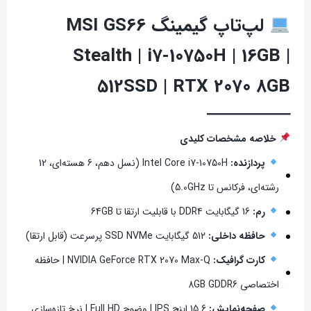
لپ‌تاپ گیمینگ MSI GS66
Stealth | i7-10750H | 16GB |
512SSD | RTX 2070 8GB
━━━━━━━━━━━━━━━
خلاصه مشخصات کلیدی
پردازنده:
Intel Core i7-10750H (نسل دهم، 6 هسته‌ای، 12
رشته‌ای، فرکانس تا 5.0GHz)
رم:
16 گیگابایت DDR4 با قابلیت ارتقا تا 64GB
حافظه داخلی:
512 گیگابایت SSD NVMe پرسرعت (قابل ارتقا)
کارت گرافیک:
NVIDIA GeForce RTX 2070 Max-Q | حافظه
اختصاصی 8GB GDDR6
صفحه‌نمایش:
15.6 اینچ IPS | وضوح Full HD | نرخ تازه‌سازی