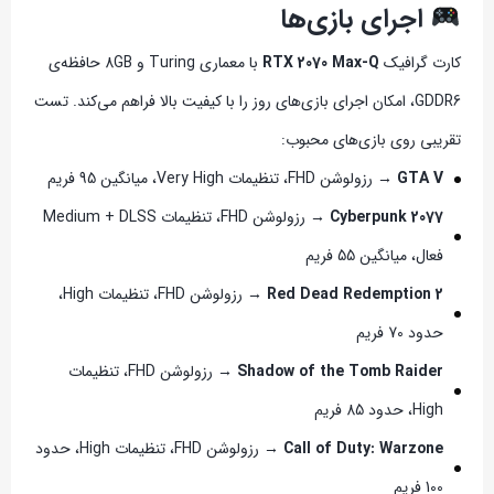
اجرای بازی‌ها
کارت گرافیک
RTX 2070 Max-Q
با معماری Turing و 8GB حافظه‌ی
GDDR6، امکان اجرای بازی‌های روز را با کیفیت بالا فراهم می‌کند. تست
تقریبی روی بازی‌های محبوب:
GTA V
→ رزولوشن FHD، تنظیمات Very High، میانگین 95 فریم
Cyberpunk 2077
→ رزولوشن FHD، تنظیمات Medium + DLSS
فعال، میانگین 55 فریم
Red Dead Redemption 2
→ رزولوشن FHD، تنظیمات High،
حدود 70 فریم
Shadow of the Tomb Raider
→ رزولوشن FHD، تنظیمات
High، حدود 85 فریم
Call of Duty: Warzone
→ رزولوشن FHD، تنظیمات High، حدود
100 فریم