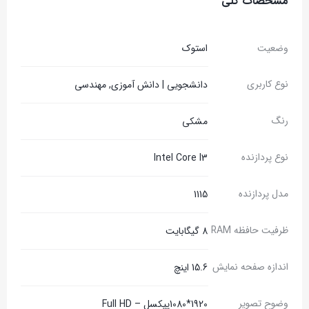
مشخصات کلی
وضعیت
استوک
نوع کاربری
دانشجویی | دانش آموزی, مهندسی
رنگ
مشکی
نوع پردازنده
Intel Core I3
مدل پردازنده
1115
ظرفیت حافظه RAM
8 گیگابایت
اندازه صفحه نمایش
15.6 اینچ
وضوح تصویر
1920*1080پیکسل – Full HD