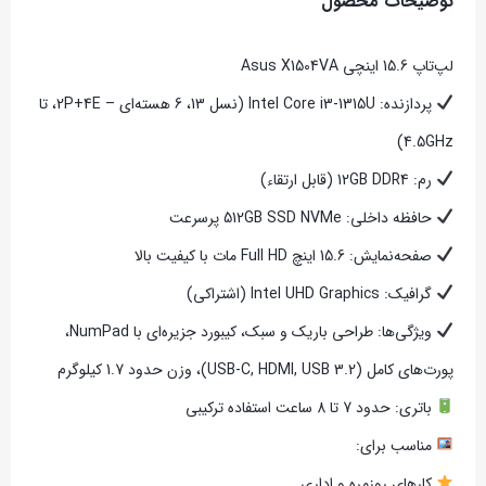
توضیحات محصول
لپ‌تاپ 15.6 اینچی Asus X1504VA
پردازنده: Intel Core i3-1315U (نسل 13، 6 هسته‌ای – 2P+4E، تا
4.5GHz)
رم: 12GB DDR4 (قابل ارتقاء)
حافظه داخلی: 512GB SSD NVMe پرسرعت
صفحه‌نمایش: 15.6 اینچ Full HD مات با کیفیت بالا
گرافیک: Intel UHD Graphics (اشتراکی)
ویژگی‌ها: طراحی باریک و سبک، کیبورد جزیره‌ای با NumPad،
پورت‌های کامل (USB-C, HDMI, USB 3.2)، وزن حدود 1.7 کیلوگرم
باتری: حدود 7 تا 8 ساعت استفاده ترکیبی
مناسب برای:
کارهای روزمره و اداری