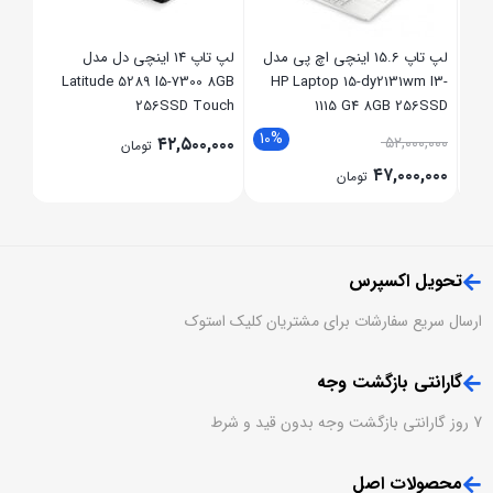
,۰۰۰
مدل X1
لپ تاپ 15.6 اینچی اچ پی مدل
لپ تاپ 14 اینچی دل مدل
Latitude 5289 I5-7300 8GB
HP Laptop 15-dy2131wm I3-
Ca
256SSD Touch
1115 G4 8GB 256SSD
10%
8
۴۲,۵۰۰,۰۰۰
۵۲,۰۰۰,۰۰۰
تومان
۴۷,۰۰۰,۰۰۰
تومان
تحویل اکسپرس
ارسال سریع سفارشات برای مشتریان کلیک استوک
گارانتی بازگشت وجه
7 روز گارانتی بازگشت وجه بدون قید و شرط
محصولات اصل