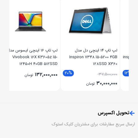
6SSD
,۰۰۰
,۰۰۰
لپ تاپ 14 اینچی دل مدل
لپ تاپ 16 اینچی ایسوس مدل
Vivobook 16X K3605z I5-
Inspiron 7348 I5-5200 4GB
ins
12450H 40GB 512SSD
128SSD X360
RTX3050 4GB
20%
12
۱۳۲,۰۰۰,۰۰۰
۳۷,۵۰۰,۰۰۰
تومان
۳۰,۰۰۰,۰۰۰
تومان
تحویل اکسپرس
ارسال سریع سفارشات برای مشتریان کلیک استوک